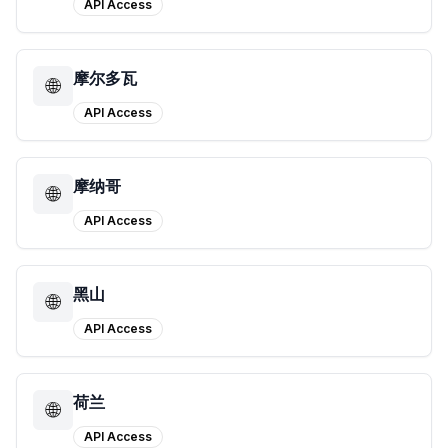
API Access
摩尔多瓦
🌐
API Access
摩纳哥
🌐
API Access
黑山
🌐
API Access
荷兰
🌐
API Access